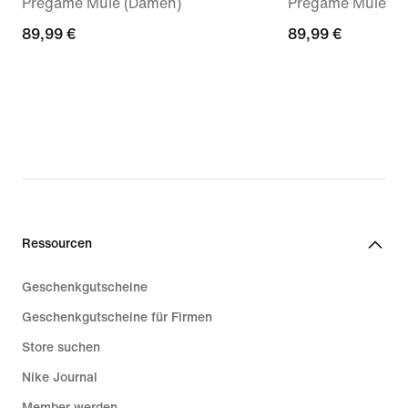
Pregame Mule (Damen)
Pregame Mules (
89,99 €
89,99 €
89,99 €
89,99 €
Ressourcen
Geschenkgutscheine
Geschenkgutscheine für Firmen
Store suchen
Nike Journal
Member werden