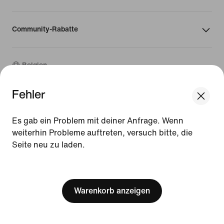
Community-Rabatte
Belgien
Fehler
©
2026
Nike, Inc. Alle Rechte vorbehalten
We think you are in United States.
Guides
Update your location?
Es gab ein Problem mit deiner Anfrage. Wenn
Nutzungsbedingungen
weiterhin Probleme auftreten, versuch bitte, die
Verkaufsbedingungen
Impressum
Seite neu zu laden.
Belgien
United States
Datenschutzrichtlinie und Cookie-Erklärung
[ Code: D1B61E47 ]
Cookie-Einstellungen ändern.
Warenkorb anzeigen