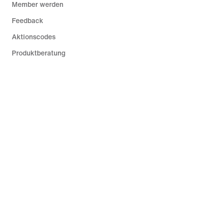
Member werden
Feedback
Aktionscodes
Produktberatung
Shoe Finder für Laufschuhe
Hilfe
Unternehmen
Community-Rabatte
Belgien