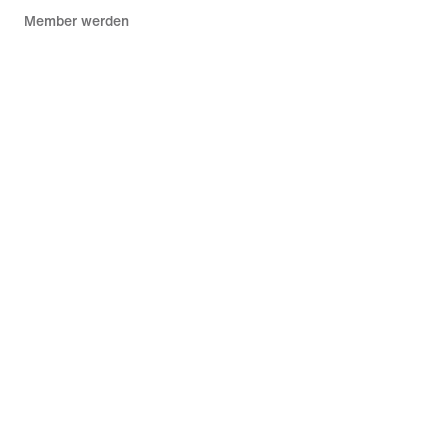
Member werden
Feedback
Aktionscodes
Produktberatung
Shoe Finder für Laufschuhe
Hilfe
Unternehmen
Community-Rabatte