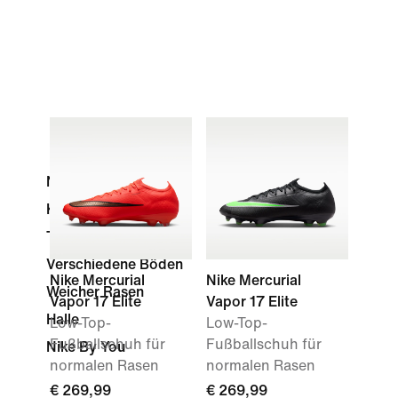
Normaler Rasen
Kunstrasen
Turf
Verschiedene Böden
Nike Mercurial
Nike Mercurial
Weicher Rasen
Vapor 17 Elite
Vapor 17 Elite
Halle
Low-Top-
Low-Top-
Fußballschuh für
Fußballschuh für
Nike By You
normalen Rasen
normalen Rasen
€ 269,99
€ 269,99