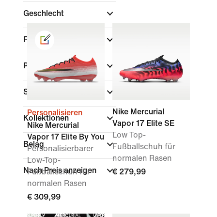
Geschlecht
Farbe
Preisstufe
Schuhhöhe
Nike Mercurial
Personalisieren
Kollektionen
Vapor 17 Elite SE
Nike Mercurial
Low Top-
Vapor 17 Elite By You
Belag
Fußballschuh für
Personalisierbarer
normalen Rasen
Low-Top-
Nach Preis anzeigen
Fußballschuh für
€ 279,99
normalen Rasen
€ 309,99