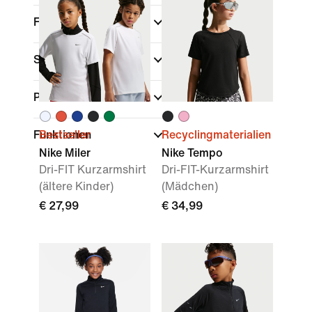
Farbe
Sport
(1)
Passform
Funktionen
Bestseller
Recyclingmaterialien
Nike Miler
Nike Tempo
Dri-FIT Kurzarmshirt
Dri-FIT-Kurzarmshirt
(ältere Kinder)
(Mädchen)
€ 27,99
€ 34,99