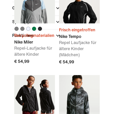
Größen
Sport
(1)
Frisch eingetroffen
Funktionen
Recyclingmaterialien
Nike Tempo
Nike Miler
Repel Laufjacke für
Repel-Laufjacke für
ältere Kinder
ältere Kinder
(Mädchen)
€ 54,99
€ 54,99