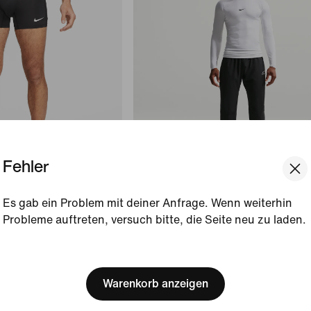
Fehler
ien
Es gab ein Problem mit deiner Anfrage. Wenn weiterhin
Recyclingmaterialien
Probleme auftreten, versuch bitte, die Seite neu zu laden.
Nike Pro Training
Slip für Herren
Dri-FIT Hose (Herren)
[ Code: D1B61E47 ]
We think you are in United 
€ 84,99
Update your location?
Warenkorb anzeigen