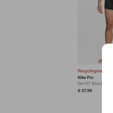
Recyclingmaterial
Nike Pro
Dri-FIT Shorts mit 
€ 37,99