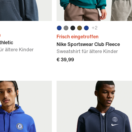
+
2
n
Frisch eingetroffen
hletic
Nike Sportswear Club Fleece
r ältere Kinder
Sweatshirt für ältere Kinder
€ 39,99