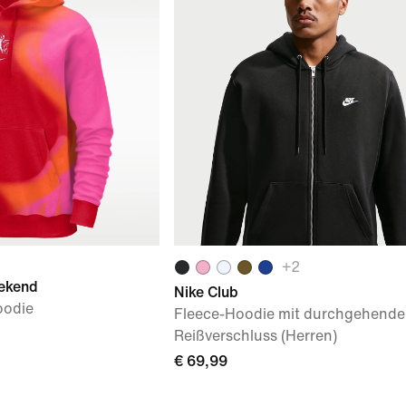
+
2
ekend
Nike Club
oodie
Fleece-Hoodie mit durchgehend
Reißverschluss (Herren)
€ 69,99