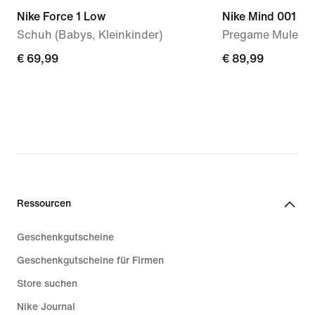
Nike Force 1 Low
Nike Mind 001
Schuh (Babys, Kleinkinder)
Pregame Mule (D
€ 69,99
€ 69,99
€ 89,99
€ 89,99
Ressourcen
Geschenkgutscheine
Geschenkgutscheine für Firmen
Store suchen
Nike Journal