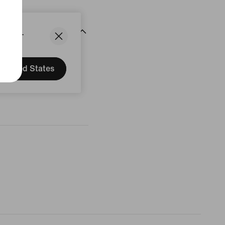
States.
rtungen
United States