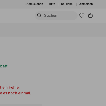
Store suchen
Hilfe
Sei dabei
Anmelden
batt
t ein Fehler
he es noch einmal.