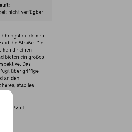
auft:
zeit nicht verfügbar
ld bringst du deinen
 auf die Straße. Die
eihen dir einen
d bieten ein großes
erspektive. Das
fügt über griffige
d an den
heres, stabiles
ten.
 Grey/Volt