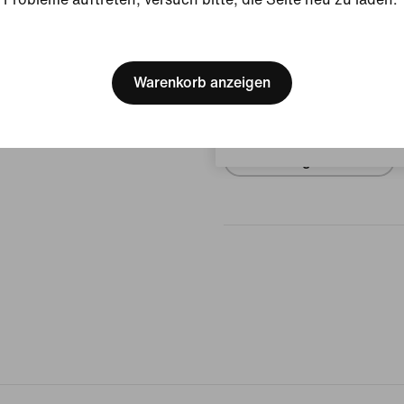
Produktdetails anzeigen
[ Code: D1B61E47 ]
Bewertungen (Fehler)
We think you are in United 
Update your location?
Warenkorb anzeigen
Keine Bewe
Österreich
Bewertung schreiben