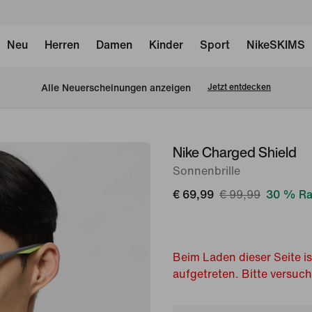
Neu
Herren
Damen
Kinder
Sport
NikeSKIMS
Alle Neuerscheinungen anzeigen
Jetzt entdecken
Nike Charged Shield
Bild 1
von
Sonnenbrille
6
€ 69,99
€ 99,99
30 % Ra
Beim Laden dieser Seite is
aufgetreten. Bitte versuc