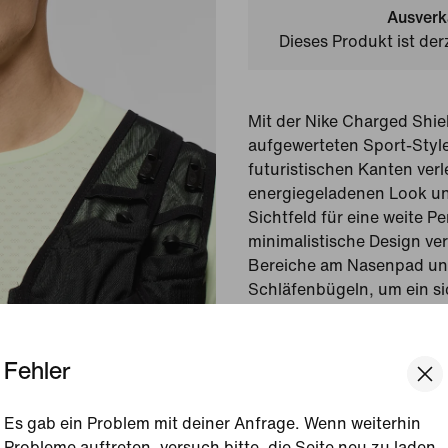
Ausverk
Dieses Produkt ist der
Mit der Nike Charged Shie
aufgewerteten Sport-Style
futuristischen Kanten verl
energiegeladenen Look un
Sichtfeld für eine weite P
minimalistische Design ver
Bereiche am Nasenpad un
Schläfenbügeln, um ein sic
Tragegefühl zu gewährleis
Fehler
Gezeigte Farbe:
Smoke
Style:
IB3518-084
Es gab ein Problem mit deiner Anfrage. Wenn weiterhin
Probleme auftreten, versuch bitte, die Seite neu zu laden.