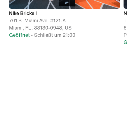
Nike Brickell
Nike
701 S. Miami Ave. #121-A
The 
Miami, FL, 33130-0948, US
627 
Geöffnet
• Schließt um 21:00
Pemb
Geöf