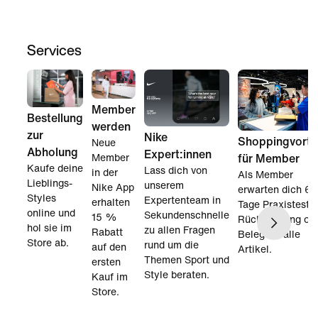
Services
Member
Bestellung
werden
zur
Nike
Shoppingvortei
Neue
Abholung
Expert:innen
für Member
Member
Kaufe deine
Lass dich von
in der
Als Member
Lieblings-
unserem
Nike App
erwarten dich 60
Styles
Expertenteam in
erhalten
Tage Praxistest 
online und
Sekundenschnelle
15 %
Rücksendung oh
hol sie im
zu allen Fragen
Rabatt
Beleg für alle
Store ab.
rund um die
auf den
Artikel.
Themen Sport und
ersten
Style beraten.
Kauf im
Store.