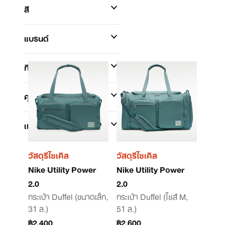
สี
แบรนด์
กีฬา
(1)
คุณสมบัติ
เทคโนโลยี
วัสดุรีไซเคิล
วัสดุรีไซเคิล
Nike Utility Power
Nike Utility Power
2.0
2.0
กระเป๋า Duffel (ขนาดเล็ก,
กระเป๋า Duffel (ไซส์ M,
31 ล.)
51 ล.)
฿2,400
฿2,600