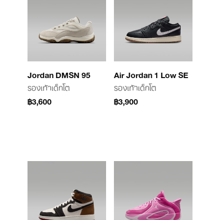
Jordan DMSN 95
Air Jordan 1 Low SE
รองเท้าเด็กโต
รองเท้าเด็กโต
฿3,600
฿3,900