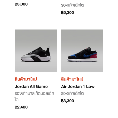
฿3,000
รองเท้าเด็กโต
฿5,300
สินค้ามาใหม่
สินค้ามาใหม่
Jordan All Game
Air Jordan 1 Low
รองเท้าบาสเก็ตบอลเด็ก
รองเท้าเด็กโต
โต
฿3,300
฿2,400