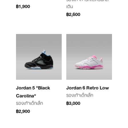
฿1,900
เดิน
฿2,600
Jordan 5 "Black
Jordan 6 Retro Low
รองเท้าเด็กเล็ก
Carolina"
รองเท้าเด็กเล็ก
฿3,000
฿2,900