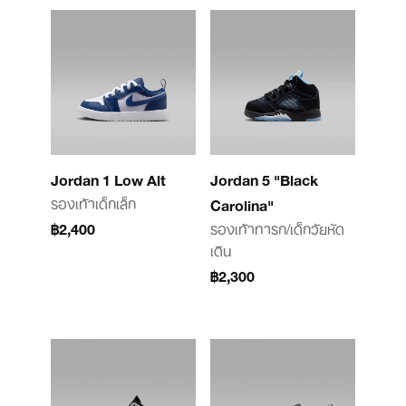
Jordan 1 Low Alt
Jordan 5 "Black
รองเท้าเด็กเล็ก
Carolina"
฿2,400
รองเท้าทารก/เด็กวัยหัด
เดิน
฿2,300