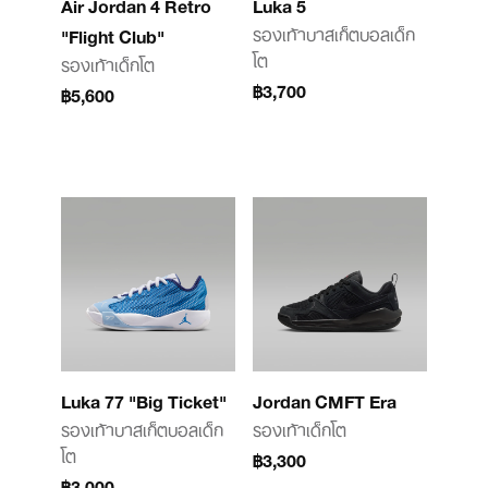
Air Jordan 4 Retro
Luka 5
รองเท้าบาสเก็ตบอลเด็ก
"Flight Club"
โต
รองเท้าเด็กโต
฿3,700
฿5,600
Luka 77 "Big Ticket"
Jordan CMFT Era
รองเท้าบาสเก็ตบอลเด็ก
รองเท้าเด็กโต
โต
฿3,300
฿3,000