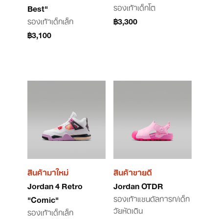
รองเท้าเด็กโต
Best"
รองเท้าเด็กเล็ก
฿3,300
฿3,100
สินค้ามาใหม่
สินค้าขายดี
Jordan 4 Retro
Jordan OTDR
รองเท้าแซนดัลทารก/เด็ก
"Comic"
วัยหัดเดิน
รองเท้าเด็กเล็ก