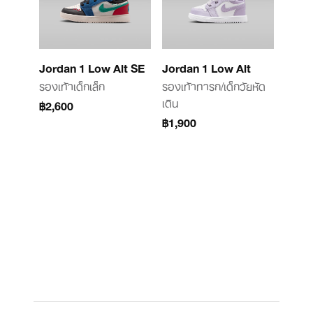
Jordan 1 Low Alt SE
Jordan 1 Low Alt
รองเท้าเด็กเล็ก
รองเท้าทารก/เด็กวัยหัด
เดิน
฿2,600
฿1,900