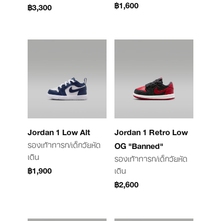
฿1,600
฿3,300
Jordan 1 Low Alt
Jordan 1 Retro Low
รองเท้าทารก/เด็กวัยหัด
OG "Banned"
เดิน
รองเท้าทารก/เด็กวัยหัด
฿1,900
เดิน
฿2,600