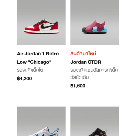
Air Jordan 1 Retro
สินค้ามาใหม่
Low "Chicago"
Jordan OTDR
รองเท้าเด็กโต
รองเท้าแซนดัลทารก/เด็ก
วัยหัดเดิน
฿4,200
฿1,600