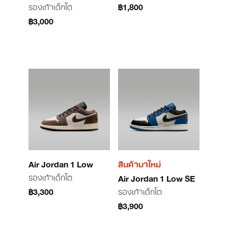
รองเท้าเด็กโต
฿1,800
฿3,000
Air Jordan 1 Low
สินค้ามาใหม่
รองเท้าเด็กโต
Air Jordan 1 Low SE
฿3,300
รองเท้าเด็กโต
฿3,900