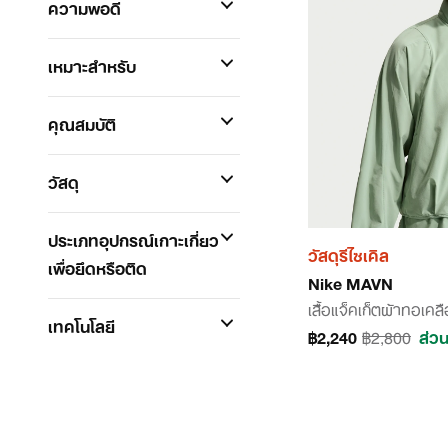
ความพอดี
เหมาะสำหรับ
คุณสมบัติ
วัสดุ
ประเภทอุปกรณ์เกาะเกี่ยว
วัสดุรีไซเคิล
เพื่อยึดหรือติด
Nike MAVN
เสื้อแจ็คเก็ตผ้าทอเคล
เทคโนโลยี
฿2,240
฿2,800
ส่ว