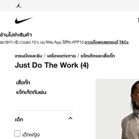
ข้ามไปยังสินค้า
สมาชิกใหม่รับส่วนลด 15% บน Nike App: ใช้โค้ด APP15
ดาวน์โหลดเลยตอนนี้
T&Cs
เทรนนิ่งและยิม
/
เครื่องแต่งกาย
/
แจ็กเก็ตและเสื้อกั๊ก
Just Do The Work
(4)
เสื้อกั๊ก
แจ็กเก็ตกันฝน
เด็ก
เด็กหญิง