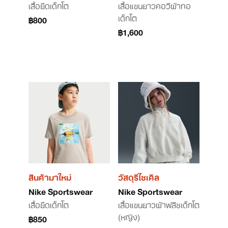
เสื้อยืดเด็กโต
เสื้อแขนยาวคอวีผ้าทอ
เด็กโต
฿800
฿1,600
สินค้ามาใหม่
วัสดุรีไซเคิล
Nike Sportswear
Nike Sportswear
เสื้อยืดเด็กโต
เสื้อแขนยาวผ้าฟลีซเด็กโต
(หญิง)
฿850