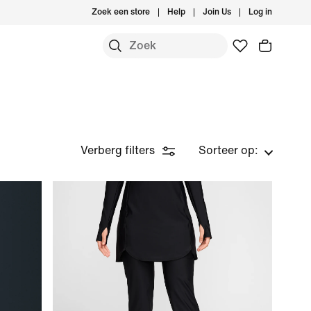
Zoek een store
Help
Join Us
Log in
Verberg filters
Sorteer op: