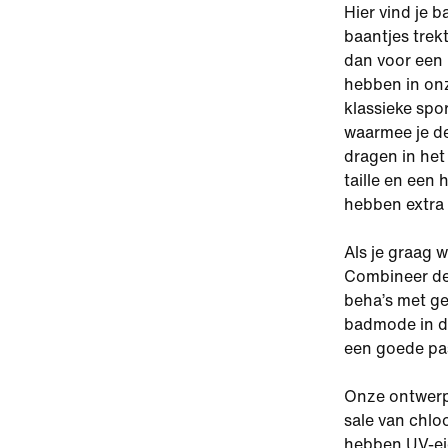
Hier vind je b
baantjes trek
dan voor een 
hebben in on
klassieke spo
waarmee je de
dragen in het
taille en een
hebben extra v
Als je graag 
Combineer de
beha’s met g
badmode in de
een goede pas
Onze ontwerp
sale van chlo
hebben UV-eig