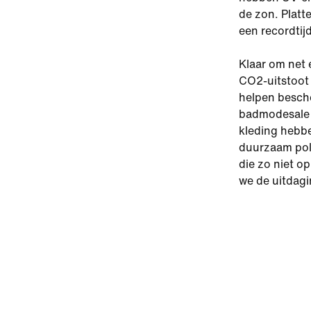
de zon. Platt
een recordti
Klaar om net 
CO2-uitstoot 
helpen besche
badmodesale m
kleding hebb
duurzaam poly
die zo niet o
we de uitdag