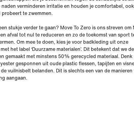
e naden verminderen irritatie en houden je comfortabel, ook 
jd probeert te zwemmen.
een stukje verder te gaan? Move To Zero is ons streven om 
en afval tot nul te reduceren en zo de toekomst van sport t
rmen. Om mee te doen, kies je voor badkleding uit onze
et het label ‘Duurzame materialen’. Dit betekent dat we de
en gemaakt met minstens 50% gerecycled materiaal. Denk
ester gesponnen uit oude plastic flessen, tapijten en visn
p de vuilnisbelt belanden. Dit is slechts een van de maniere
ing aangaan.