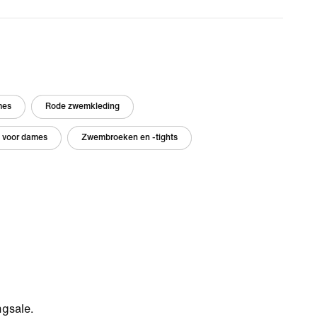
mes
Rode zwemkleding
 voor dames
Zwembroeken en -tights
ngsale.