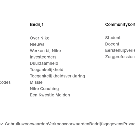
Bedrijf
Communitykort
Student
Over Nike
Docent
Nieuws
Eerstehulpverl
Werken bij Nike
Zorgprofession
Investeerders
Duurzaamheid
Toegankelijkheid
Toegankelijkheidsverklaring
ecodes
Missie
Nike Coaching
Een Kwestie Melden
Gebruiksvoorwaarden
Verkoopvoorwaarden
Bedrijfsgegevens
Priva