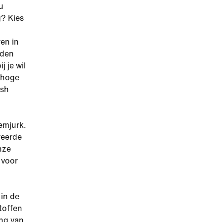
u
g? Kies
en in
rden
 je wil
 hoge
esh
wemjurk.
reerde
nze
 voor
in de
toffen
ng van