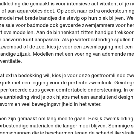
adkleding die gemaakt is voor intensieve activiteiten, of je n
t of aan aquarobics doet. Op zoek naar extra ondersteunin
model met brede bandjes die stevig op hun plek blijven. We
ze sale voor badmode ook gevoerde zwemjammers voor her
rtieve modellen. Aan de binnenkant zitten handige trekkoo
 pasvorm kunt aanpassen. Als je waterbestendige spullen bij
 zwembad of de zee, kies je voor een zwemlegging met een
 handige zijzak. Modellen met een voering van ademende m
entilatie.
wat extra bedekking wil, kies je voor onze gestroomlijnde z
 jurk met een legging voor de perfecte zwemlook. Geïnteg
eperforeerde cups geven comfortabele ondersteuning. In o
 aanbieding vind je ook hijabs met een aansluitend design
vorm en veel bewegingsvrijheid in het water.
en zijn gemaakt om lang mee te gaan. Bekijk zwemkleding 
orbestendige materialen die langer mooi blijven. Sommige s
enschappen die je beschermen tegen de schadelijke strali