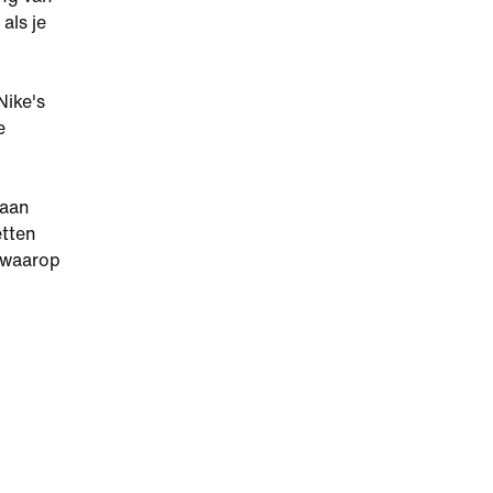
als je
Nike's
e
 aan
etten
n waarop