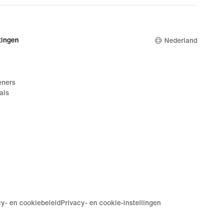
ingen
Nederland
eners
als
cy- en cookiebeleid
Privacy- en cookie-instellingen