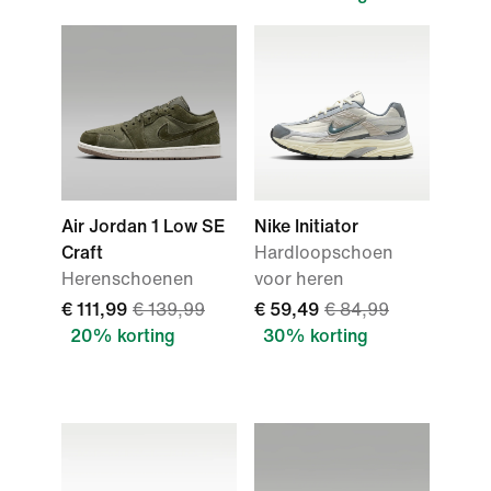
Air Jordan 1 Low SE
Nike Initiator
Craft
Hardloopschoen
Herenschoenen
voor heren
€ 111,99
€ 139,99
€ 59,49
€ 84,99
20% korting
30% korting