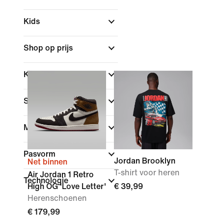
Kids
Shop op prijs
Kleur
Sport
Merk
(1)
Pasvorm
Jordan Brooklyn
Net binnen
T-shirt voor heren
Air Jordan 1 Retro
Technologie
High OG 'Love Letter'
€ 39,99
Herenschoenen
€ 179,99