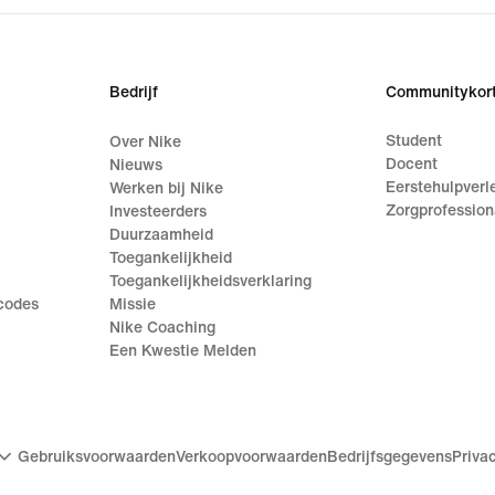
Bedrijf
Communitykort
Student
Over Nike
Docent
Nieuws
Eerstehulpverl
Werken bij Nike
Zorgprofession
Investeerders
Duurzaamheid
Toegankelijkheid
Toegankelijkheidsverklaring
ecodes
Missie
Nike Coaching
Een Kwestie Melden
Gebruiksvoorwaarden
Verkoopvoorwaarden
Bedrijfsgegevens
Priva