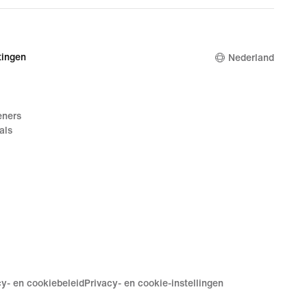
ingen
Nederland
eners
als
cy- en cookiebeleid
Privacy- en cookie-instellingen