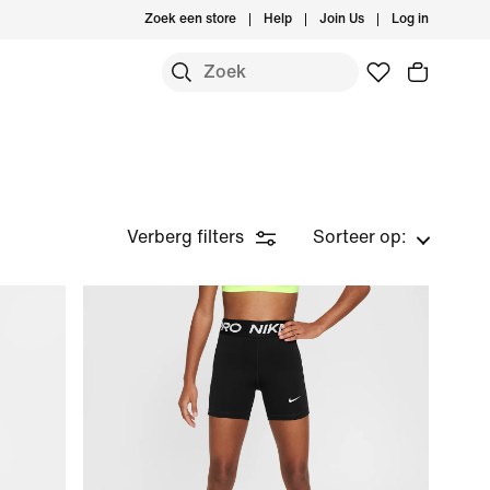
Zoek een store
Help
Join Us
Log in
Verberg filters
Sorteer op: