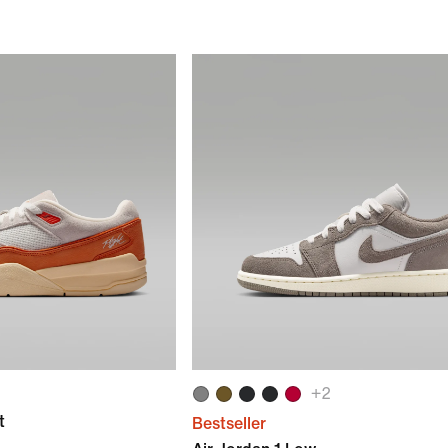
+
2
t
Bestseller