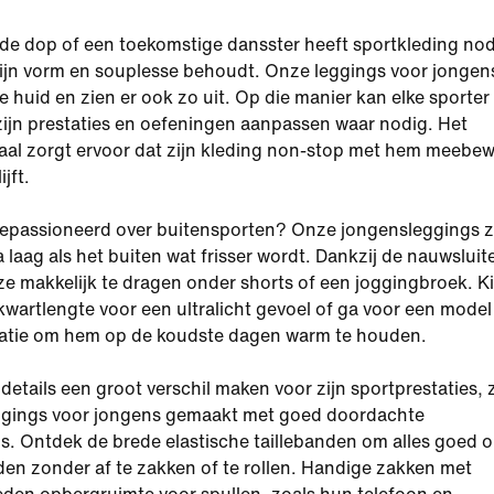
 de dop of een toekomstige dansster heeft sportkleding no
ijn vorm en souplesse behoudt. Onze leggings voor jongens
e huid en zien er ook zo uit. Op die manier kan elke sporter
ijn prestaties en oefeningen aanpassen waar nodig. Het
aal zorgt ervoor dat zijn kleding non-stop met hem meebe
jft.
gepassioneerd over buitensporten? Onze jongensleggings z
 laag als het buiten wat frisser wordt. Dankzij de nauwslui
ze makkelijk te dragen onder shorts of een joggingbroek. K
kwartlengte voor een ultralicht gevoel of ga voor een mode
latie om hem op de koudste dagen warm te houden.
details een groot verschil maken voor zijn sportprestaties, z
ggings voor jongens gemaakt met goed doordachte
s. Ontdek de brede elastische taillebanden om alles goed o
den zonder af te zakken of te rollen. Handige zakken met