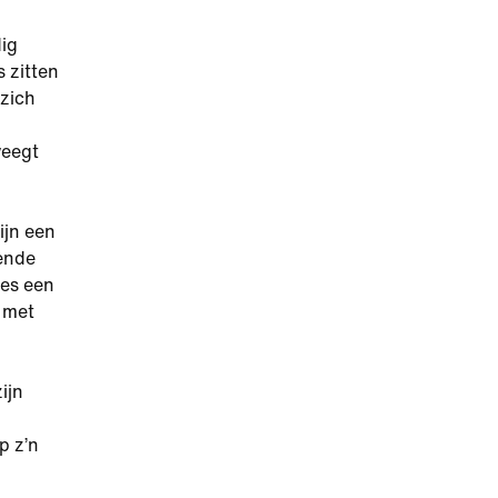
dig
 zitten
 zich
weegt
ijn een
tende
ies een
l met
ijn
p z’n