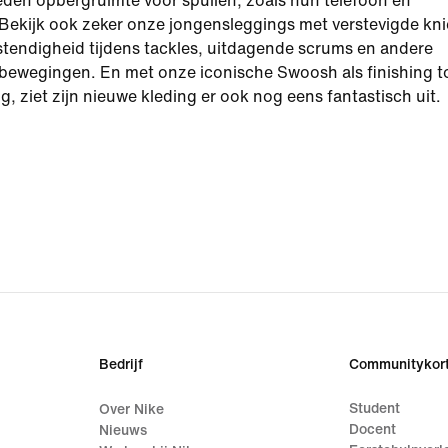
bieden opbergruimte voor spullen, zoals hun telefoon en
. Bekijk ook zeker onze jongensleggings met verstevigde kn
stendigheid tijdens tackles, uitdagende scrums en andere
 bewegingen. En met onze iconische Swoosh als finishing 
g, ziet zijn nieuwe kleding er ook nog eens fantastisch uit.
Bedrijf
Communitykort
Student
Over Nike
Docent
Nieuws