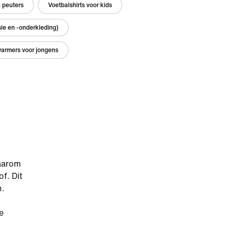
n peuters
Voetbalshirts voor kids
ie en -onderkleding)
armers voor jongens
Daarom
f. Dit
n.
n
e