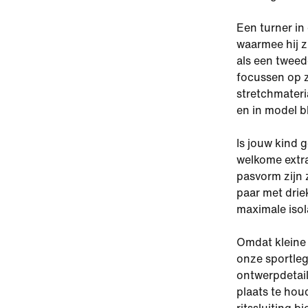
Een turner in
waarmee hij z
als een tweed
focussen op z
stretchmateri
en in model bli
Is jouw kind 
welkome extra
pasvorm zijn 
paar met drie
maximale iso
Omdat kleine 
onze sportle
ontwerpdetail
plaats te hou