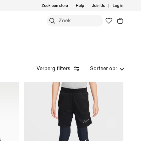
Zoek een store
Help
Join Us
Log in
Verberg filters
Sorteer op: