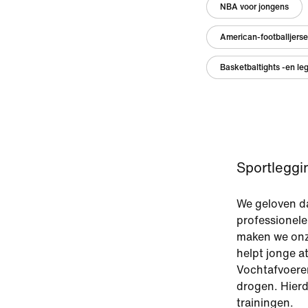
NBA voor jongens
American-footballjerse
Basketbaltights -en le
Sportleggi
We geloven da
professionele
maken we onze
helpt jonge at
Vochtafvoeren
drogen. Hierd
trainingen.