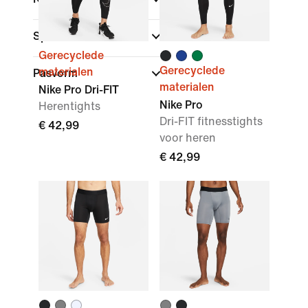
Sport
Gerecyclede
Gerecyclede
materialen
Pasvorm
materialen
Nike Pro Dri-FIT
Nike Pro
Herentights
Dri-FIT fitnesstights
€ 42,99
voor heren
€ 42,99