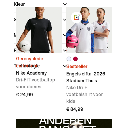
Kleur
Sport
Merk
Pasvorm
Gerecyclede
materialen
Technologie
Bestseller
Nike Academy
Engels elftal 2026
Dri-FIT voetbaltop
Stadium Thuis
voor dames
Nike Dri-FIT
voetbalshirt voor
€ 24,99
kids
"IK MAAK
€ 84,99
ANDEREN