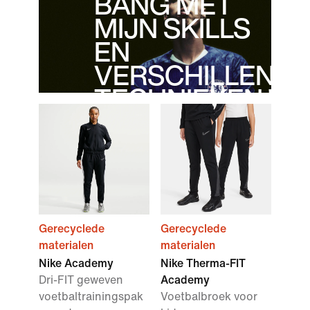
BANG MET
MIJN SKILLS
EN
VERSCHILLEND
TECHNIEKEN."
- Cole Palmer
Gerecyclede
Gerecyclede
materialen
materialen
Nike Academy
Nike Therma-FIT
Dri-FIT geweven
Academy
voetbaltrainingspak
Voetbalbroek voor