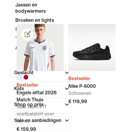
Jassen en
bodywarmers
Broeken en tights
Shorts
Trainingspakken
Accessoires en gear
Geslacht
Bestseller
Bestseller
Nike P-6000
Kids
Engels elftal 2026
Schoenen
Match Thuis
€ 119,99
Shop op prijs
Nike Aero-FIT
voetbalshirt voor
Sale en aanbiedingen
heren
€ 159,99