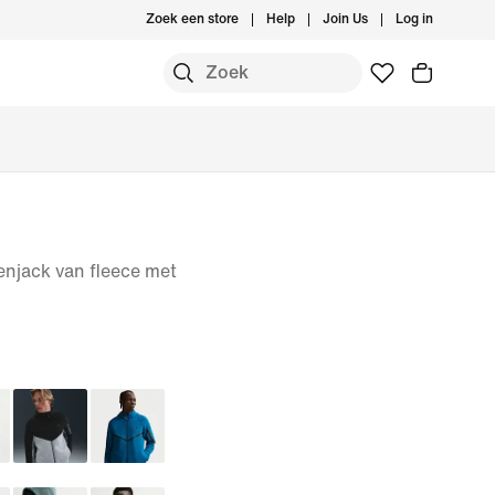
Zoek een store
Help
Join Us
Log in
njack van fleece met