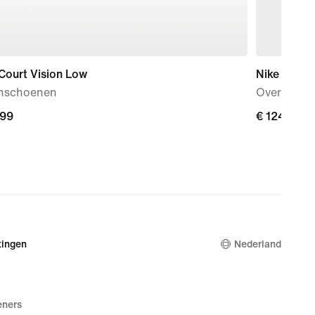
Court Vision Low
Nike Windr
nschoenen
Oversized 
,99
,99
€ 124,99
€ 124,99
ingen
Nederland
eners