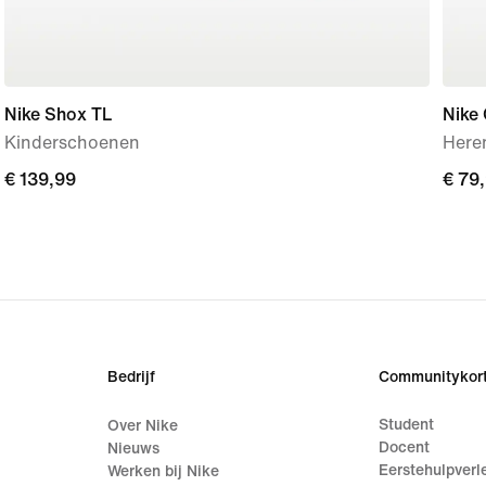
Nike Shox TL
Nike 
Kinderschoenen
Here
€ 139,99
€ 139,99
€ 79
€ 79
Bedrijf
Communitykort
Student
Over Nike
Docent
Nieuws
Eerstehulpverl
Werken bij Nike