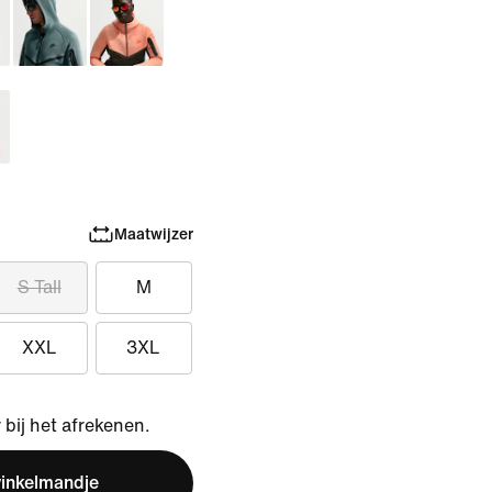
Maatwijzer
S Tall
M
XXL
3XL
bij het afrekenen.
winkelmandje