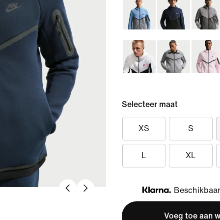
Selecteer maat
XS
S
L
XL
Beschikbaar 
Klarna
Voeg toe aan 