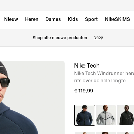
Nieuw
Heren
Dames
Kids
Sport
NikeSKIMS
 Shop alle nieuwe producten
Shop
Nike Tech
afbeelding
1
Nike Tech Windrunner here
rits over de hele lengte
van
6
€ 119,99