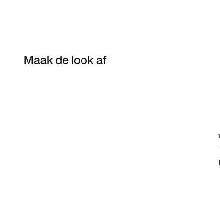
Maak de look af
Item 3 of 14
Shop het model