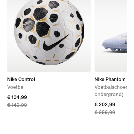
Nike Control
Nike Phantom 6 Hi
Voetbal
Voetbalschoenen 
ondergrond)
current
€ 104,99
current
€ 202,99
€ 149,99
price
€ 289,99
price
€ 104,99,
€ 202,99,
original
original
price