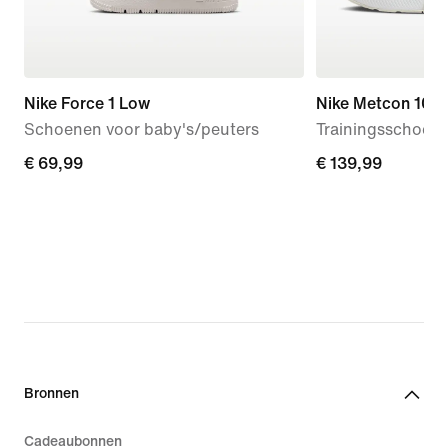
Nike Force 1 Low
Nike Metcon 10
Schoenen voor baby's/peuters
Trainingsschoen
€ 69,99
€ 69,99
€ 139,99
€ 139,99
Bronnen
Cadeaubonnen