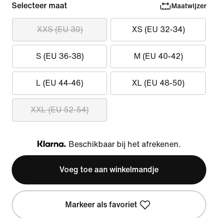
Selecteer maat
Maatwijzer
XXS (EU 30)
XS (EU 32-34)
S (EU 36-38)
M (EU 40-42)
L (EU 44-46)
XL (EU 48-50)
XXL (EU 52-54)
Beschikbaar bij het afrekenen.
Klarna
Voeg toe aan winkelmandje
Markeer als favoriet