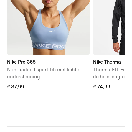
Nike Pro 365
Nike Therma
Non-padded sport-bh met lichte
Therma-FIT Fitnes
ondersteuning
de hele lengte vo
€ 37,99
€ 37,99
€ 74,99
€ 74,99