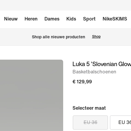
Nieuw
Heren
Dames
Kids
Sport
NikeSKIMS
 Shop alle nieuwe producten
Shop
Luka 5 'Slovenian Glow
afbeelding
1
Basketbalschoenen
van
€ 129,99
10
Selecteer maat
EU 36
EU 3