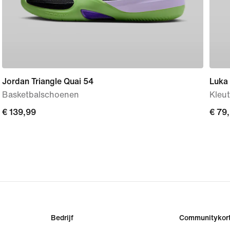
Jordan Triangle Quai 54
Luka
Basketbalschoenen
Kleu
€ 139,99
€ 139,99
€ 79
€ 79
Bedrijf
Communitykort