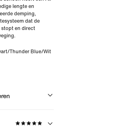
edige lengte en
ceerde demping,
atesysteem dat de
 stopt en direct
weging.
art/Thunder Blue/Wit
eren