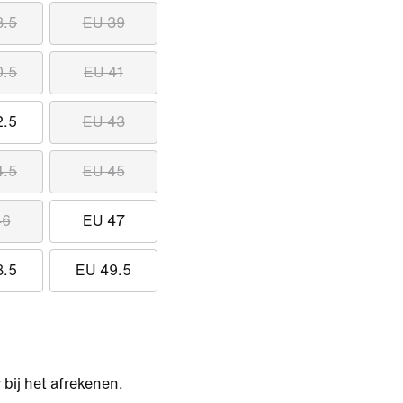
8.5
EU 39
0.5
EU 41
2.5
EU 43
4.5
EU 45
46
EU 47
8.5
EU 49.5
bij het afrekenen.