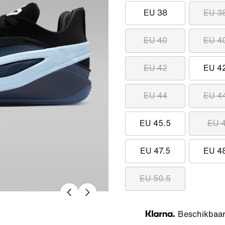
EU 38
EU 3
EU 40
EU 4
EU 42
EU 4
EU 44
EU 4
EU 45.5
EU 
EU 47.5
EU 4
EU 50.5
Beschikbaar 
Klarna