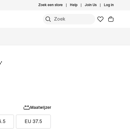
Zoek een store
Help
Join Us
Log in
'
Maatwijzer
6.5
EU 37.5