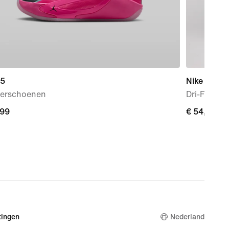
 5
Nike Cross
terschoenen
Dri-FIT ba
,99
,99
€ 54,99
€ 54,99
ingen
Nederland