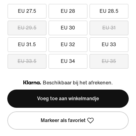
EU 27.5
EU 28
EU 28.5
EU 29.5
EU 30
EU 31
EU 31.5
EU 32
EU 33
EU 33.5
EU 34
EU 35
Beschikbaar bij het afrekenen.
Klarna
Voeg toe aan winkelmandje
Markeer als favoriet