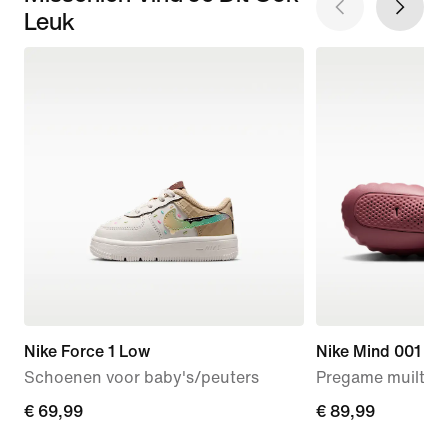
Leuk
Nike Force 1 Low
Nike Mind 001
Schoenen voor baby's/peuters
Pregame muiltjes
€ 69,99
€ 69,99
€ 89,99
€ 89,99