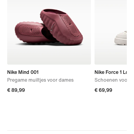
Nike Mind 001
Nike Force 1 Low
Pregame muiltjes voor dames
Schoenen voor b
€ 89,99
€ 89,99
€ 69,99
€ 69,99