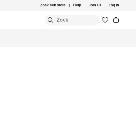
Zoek een store
Help
Join Us
Log in