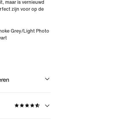
it, maar is vernieuwd
rfect zijn voor op de
oke Grey/Light Photo
wart
eren