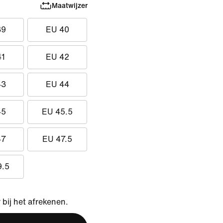
Maatwijzer
39
EU 40
41
EU 42
43
EU 44
45
EU 45.5
47
EU 47.5
9.5
bij het afrekenen.