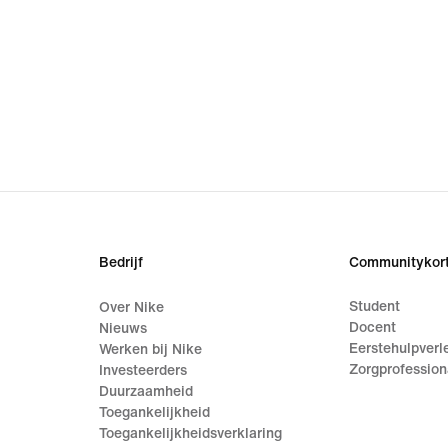
Bedrijf
Communitykort
Student
Over Nike
Docent
Nieuws
Eerstehulpverl
Werken bij Nike
Zorgprofession
Investeerders
Duurzaamheid
Toegankelijkheid
Toegankelijkheidsverklaring