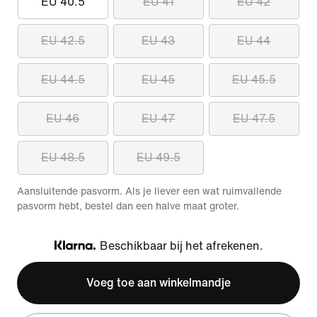
EU 40.5
EU 41
EU 42
EU 42.5
EU 43
EU 44
EU 44.5
EU 45
EU 45.5
EU 46
EU 47
EU 47.5
EU 48.5
EU 49.5
Aansluitende pasvorm. Als je liever een wat ruimvallende
pasvorm hebt, bestel dan een halve maat groter.
Beschikbaar bij het afrekenen.
Klarna
Voeg toe aan winkelmandje