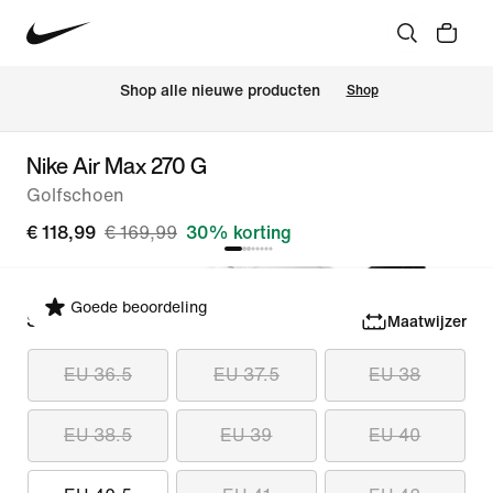
 Shop alle nieuwe producten
Shop
Nike Air Max 270 G
Golfschoen
€ 118,99
€ 169,99
30% korting
Goede beoordeling
Selecteer maat
Maatwijzer
EU 36.5
EU 37.5
EU 38
EU 38.5
EU 39
EU 40