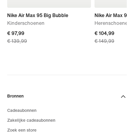
Nike Air Max 95 Big Bubble
Nike Air Max 90 D
Kinderschoenen
Herenschoenen
current
€ 97,99
current
€ 104,99
€ 139,99
€ 149,99
price
price
€ 97,99,
€ 104,99,
original
original
price
price
€ 139,99
€ 149,99
Bronnen
Cadeaubonnen
Zakelijke cadeaubonnen
Zoek een store