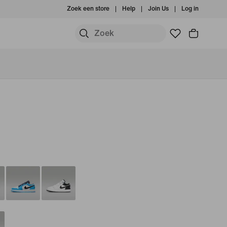
Zoek een store
Help
Join Us
Log in