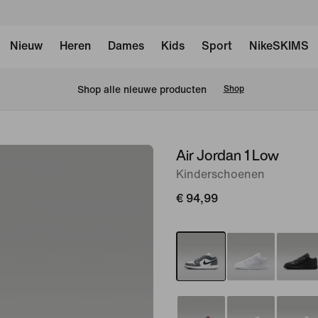
Nieuw
Heren
Dames
Kids
Sport
NikeSKIMS
 Shop alle nieuwe producten
Shop
Air Jordan 1 Low
afbeelding
1
Kinderschoenen
van
€ 94,99
8