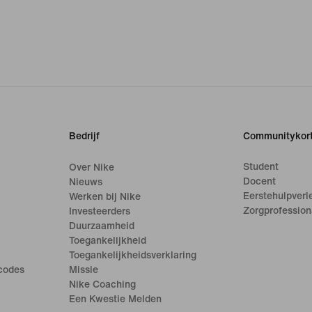
Bedrijf
Communitykort
Student
Over Nike
Docent
Nieuws
Eerstehulpverl
Werken bij Nike
Zorgprofession
Investeerders
Duurzaamheid
Toegankelijkheid
Toegankelijkheidsverklaring
ecodes
Missie
Nike Coaching
Een Kwestie Melden