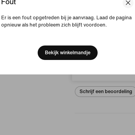
Fout
Weergegeven kleur:
Wi
Er is een fout opgetreden bij je aanvraag. Laad de pagina
Stijl:
553560-152
opnieuw als het probleem zich blijft voordoen.
[ Code: D1B61E47 ]
Bekijk productgegevens
We think you are in United 
Update your location?
Bekijk winkelmandje
Beoordelingen (Fout)
Nederland
Geen beoor
Schrijf een beoordeling