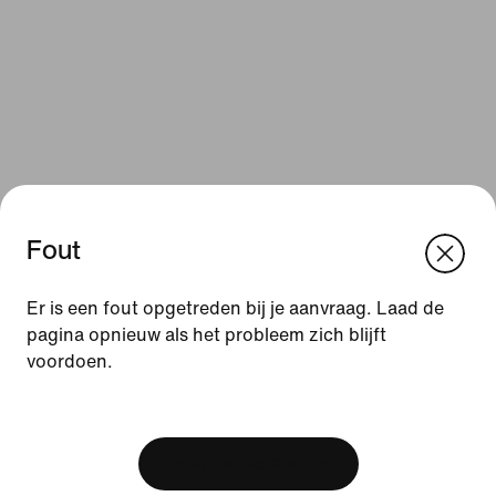
Fout
We think you are in United States.
Update your location?
Er is een fout opgetreden bij je aanvraag. Laad de
Bronnen
pagina opnieuw als het probleem zich blijft
voordoen.
Nederland
United States
Cadeaubonnen
[ Code: D1B61E47 ]
Zakelijke cadeaubonnen
Zoek een store
Bekijk winkelmandje
Nike Journal