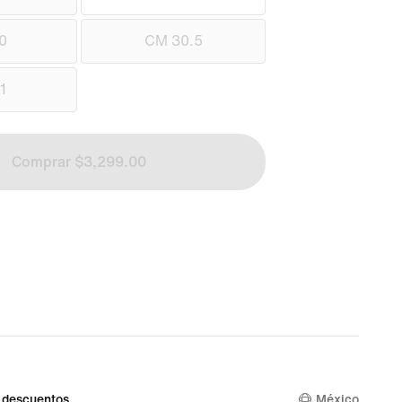
0
CM 30.5
1
Comprar $3,299.00
 descuentos
México