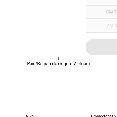
CM 3
CM 3
País/Región de origen
:
Vietnam
Nike
Promociones y