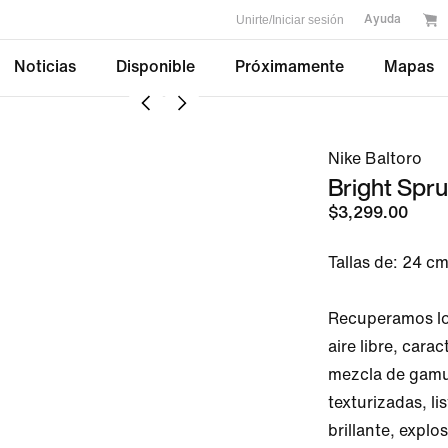
Unirte/Iniciar sesión
Ayuda
Noticias
Disponible
Próximamente
Mapas
Nike Baltoro
Bright Spr
$3,299.00
Tallas de: 24 cm
Recuperamos los
aire libre, carac
mezcla de gamu
texturizadas, li
brillante, explo