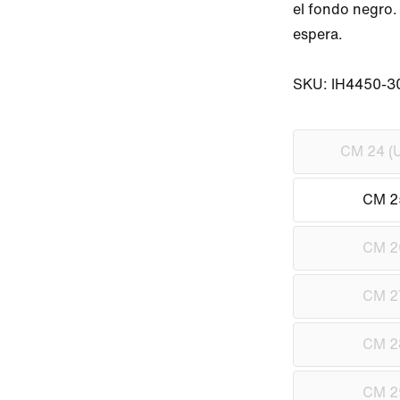
el fondo negro.
espera.

SKU: IH4450-3
CM 24 (U
CM 2
CM 2
CM 2
CM 2
CM 2