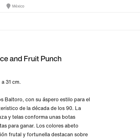
México
uce and Fruit Punch
 a 31 cm.

 Baltoro, con su áspero estilo para el 
terístico de la década de los 90. La 
za y telas conforma unas botas 
stas para ganar. Los colores abeto 
sión frutal y fortunella destacan sobre 