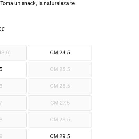
 Toma un snack, la naturaleza te 
00
S 6)
CM 24.5
5
CM 25.5
6
CM 26.5
7
CM 27.5
8
CM 28.5
9
CM 29.5