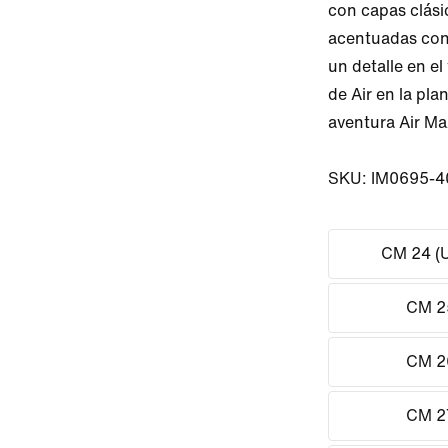
con capas clásic
acentuadas con 
un detalle en el
de Air en la plan
aventura Air Max
SKU: IM0695-4
CM 24 (U
CM 2
CM 2
CM 2