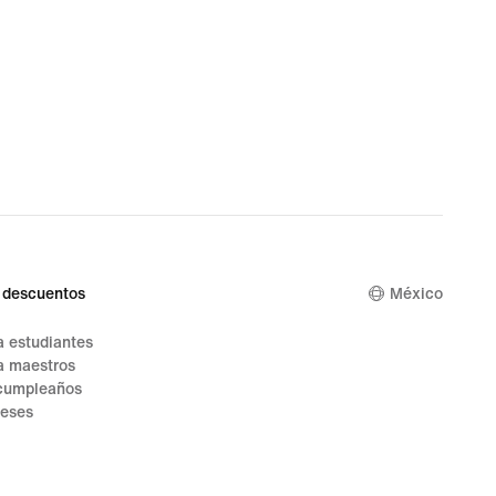
 descuentos
México
 estudiantes
a maestros
cumpleaños
reses