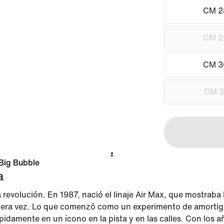
CM 2
CM 2
CM 3
CM 3
Big Bubble
a
 revolución. En 1987, nació el linaje Air Max, que mostraba
imera vez. Lo que comenzó como un experimento de amortig
ápidamente en un ícono en la pista y en las calles. Con los a