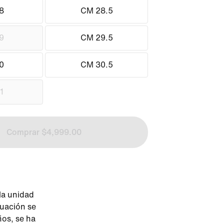
8
CM 28.5
9
CM 29.5
0
CM 30.5
1
Comprar $4,999.00
 la unidad
uación se
ños, se ha