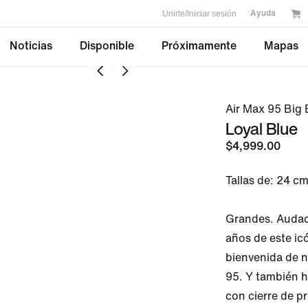
Unirte/Iniciar sesión
Ayuda
Noticias
Disponible
Próximamente
Mapas
Air Max 95 Big
Loyal Blue
$4,999.00
Tallas de: 24 cm
Grandes. Audace
años de este icón
bienvenida de n
95. Y también h
con cierre de p