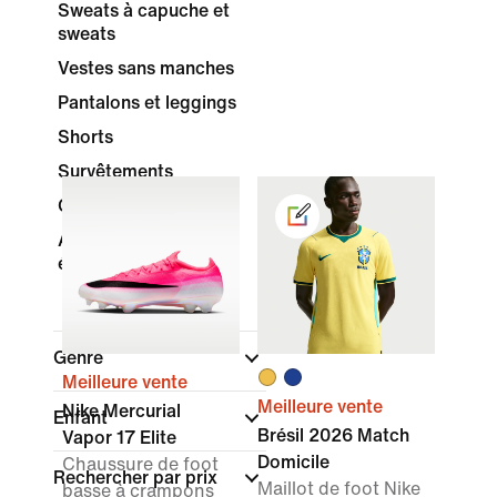
Sweats à capuche et
sweats
Vestes sans manches
Pantalons et leggings
Shorts
Survêtements
Chaussettes
Accessoires et
équipement
Genre
Meilleure vente
Meilleure vente
Nike Mercurial
Enfant
Brésil 2026 Match
Vapor 17 Elite
Domicile
Chaussure de foot
Rechercher par prix
Maillot de foot Nike
basse à crampons