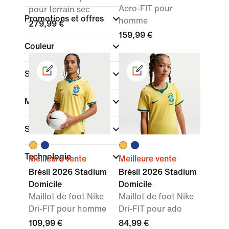
Aero-FIT pour
pour terrain sec
Promotions et offres
homme
279,99 €
159,99 €
Couleur
Sport
Marque
Style
Technologie
Meilleure vente
Meilleure vente
Brésil 2026 Stadium
Brésil 2026 Stadium
Domicile
Domicile
Maillot de foot Nike
Maillot de foot Nike
Dri-FIT pour homme
Dri-FIT pour ado
109,99 €
84,99 €