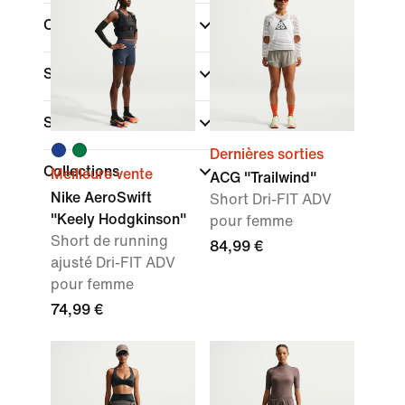
Couleur
Sport
Style
Dernières sorties
Collections
Meilleure vente
ACG "Trailwind"
Nike AeroSwift
Short Dri-FIT ADV
"Keely Hodgkinson"
pour femme
Short de running
84,99 €
ajusté Dri-FIT ADV
pour femme
74,99 €