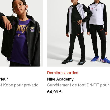
Dernières sorties
rieur
Nike Academy
oot Kobe pour pré-ado
Survêtement de foot Dri-FIT pour
64,99 €