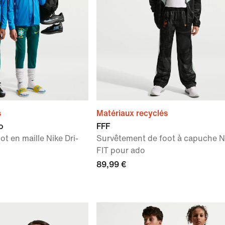
s
Matériaux recyclés
o
FFF
t en maille Nike Dri-
Survêtement de foot à capuche Ni
FIT pour ado
89,99 €