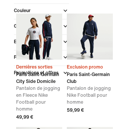
Couleur
Genre
Enfant
Rechercher par prix
Dernières sorties
Exclusion promo
Promotions et offres
Paris Saint-Germain
Paris Saint-Germain
City Side Domicile
Club
Pantalon de jogging
Pantalon de jogging
en Fleece Nike
Nike Football pour
Football pour
homme
homme
59,99 €
49,99 €