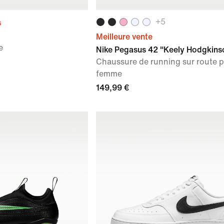
+
5
s
Meilleure vente
e
Nike Pegasus 42 "Keely Hodgkins
Chaussure de running sur route 
femme
149,99 €