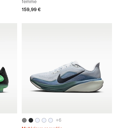
femme
159,99 €
+
6