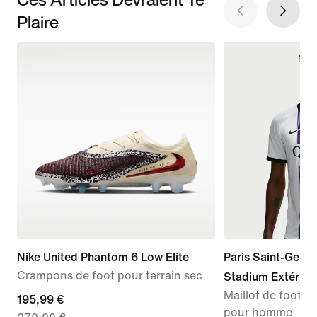
Plaire
Nike United Phantom 6 Low Elite
Paris Saint-Germ
Crampons de foot pour terrain sec
Stadium Extérieu
Maillot de foot Re
current
195,99 €
pour homme