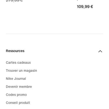
279,99 €
price
109,99 €
109,99 €
195,99 €,
original
price
279,99 €
Ressources
Cartes cadeaux
Trouver un magasin
Nike Journal
Devenir membre
Codes promo
Conseil produit