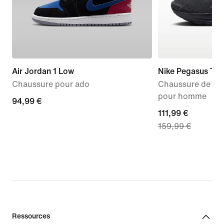
Air Jordan 1 Low
Nike Pegasus Tra
Chaussure pour ado
Chaussure de tra
pour homme
94,99 €
94,99 €
current
111,99 €
159,99 €
price
111,99 €,
original
price
159,99 €
Ressources