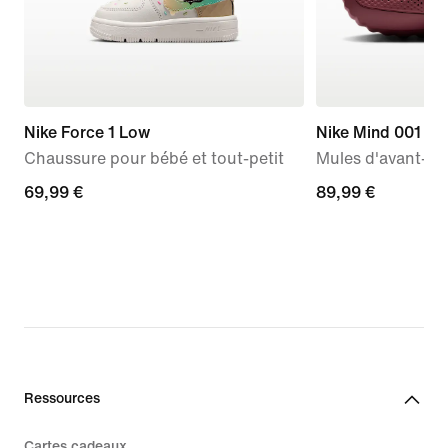
Nike Force 1 Low
Nike Mind 001
Chaussure pour bébé et tout-petit
Mules d'avant-m
69,99 €
69,99 €
89,99 €
89,99 €
Ressources
Cartes cadeaux