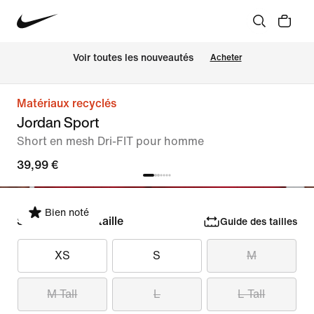
Voir toutes les nouveautés
Acheter
Matériaux recyclés
Jordan Sport
Short en mesh Dri-FIT pour homme
39,99 €
Bien noté
Sélectionner la taille
Guide des tailles
XS
S
M
M Tall
L
L Tall