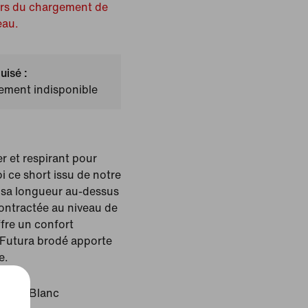
ors du chargement de
eau.
uisé :
lement indisponible
r et respirant pour
oi ce short issu de notre
c sa longueur au-dessus
ontractée au niveau de
offre un confort
 Futura brodé apporte
e.
idian/Blanc