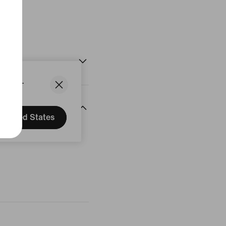
uit
States.
United States