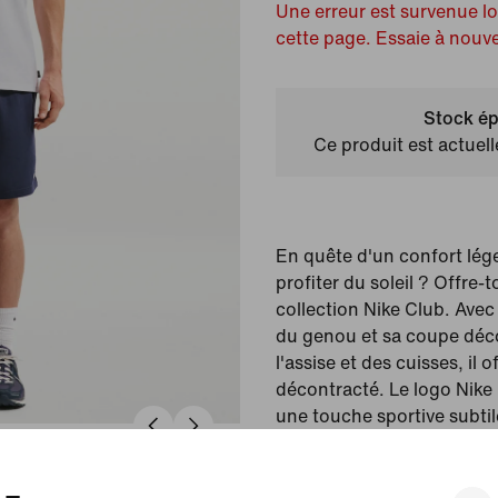
Une erreur est survenue l
cette page. Essaie à nouv
Stock ép
Ce produit est actuel
En quête d'un confort lége
profiter du soleil ? Offre-t
collection Nike Club. Ave
du genou et sa coupe déc
l'assise et des cuisses, il 
décontracté. Le logo Nike
une touche sportive subtil
Couleur affichée :
Obs