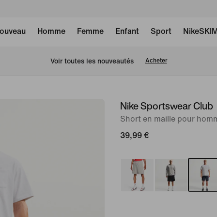
ouveau
Homme
Femme
Enfant
Sport
NikeSKI
Voir toutes les nouveautés
Acheter
Nike Sportswear Club
image 1
sur
Short en maille pour hom
6
39,99 €