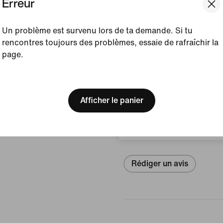
Erreur
Article :
FQ4359-451
Un problème est survenu lors de ta demande. Si tu
Afficher les détails du prod
rencontres toujours des problèmes, essaie de rafraîchir la
page.
Taille et coupe
[ Code: D1B61E47 ]
We think you are in United 
Update your location?
Afficher le panier
Avis (erreur)
Luxembourg
Aucun avis
Rédiger un avis