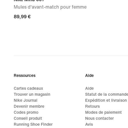
Mules d'avant-match pour femme
89,99 €
89,99 €
Ressources
Aide
Cartes cadeaux
Aide
Trouver un magasin
Statut de la command
Nike Journal
Expédition et livraison
Devenir membre
Retours
Codes promo
Modes de paiement
Conseil produit
Nous contacter
Running Shoe Finder
Avis