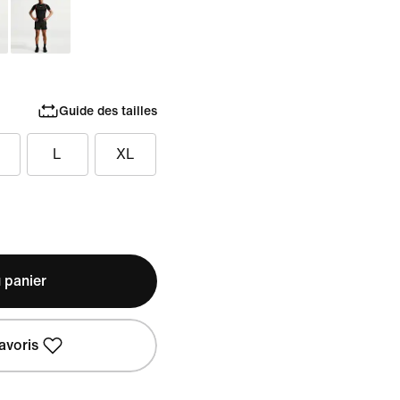
Guide des tailles
L
XL
 panier
avoris