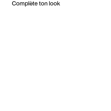
Complète ton look
Item 3 of 4
Voir les articles