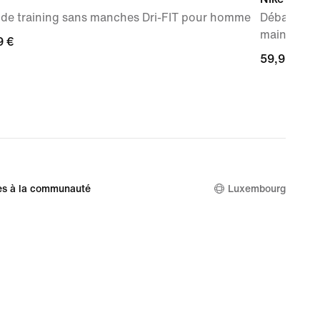
 de training sans manches Dri-FIT pour homme
Débardeur 
maintien l
9 €
9 €
59,99 €
59,99 €
es à la communauté
Luxembourg