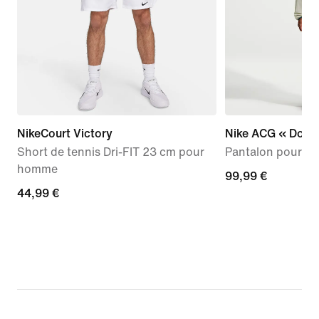
NikeCourt Victory
Nike ACG « Dolom
Short de tennis Dri-FIT 23 cm pour
Pantalon pour f
homme
99,99 €
99,99 €
44,99 €
44,99 €