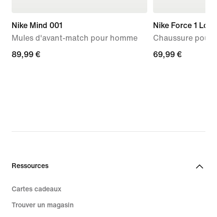
Nike Mind 001
Nike Force 1 Low
Mules d'avant-match pour homme
Chaussure pour b
89,99 €
89,99 €
69,99 €
69,99 €
Ressources
Cartes cadeaux
Trouver un magasin